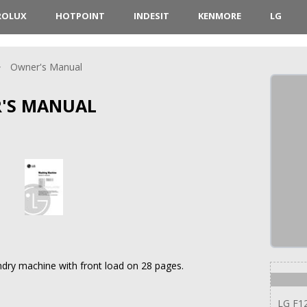
ROLUX
HOTPOINT
INDESIT
KENMORE
LG
Owner's Manual
R'S MANUAL
ry machine with front load on 28 pages.
LG F1