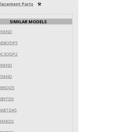
lacement Parts
🛠
SIMILAR MODELS
056ND
0B8QDP5
0C3QDP2
206ND
256ND
289QD5
289TD5
2A8TDA5
443KDS