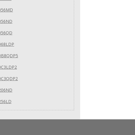
056MD
056ND
056QD
068LDP
0B8QDP5
0C3LDP2
0C3QDP2
206ND
256LD