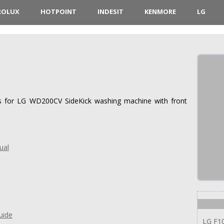
ROLUX
HOTPOINT
INDESIT
KENMORE
LG
ons for LG WD200CV SideKick washing machine with front
ual
uide
LG F1