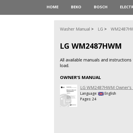
HOME
BEKO
BOSCH
ELECT
Washer Manual
LG
WM2487H
LG WM2487HWM
All available manuals and instruct
load.
OWNER'S MANUAL
LG WM2487HWM Owner's 
Language:
English
Pages: 24