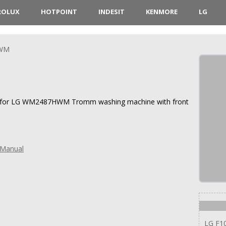
ROLUX
HOTPOINT
INDESIT
KENMORE
LG
WM
ions for LG WM2487HWM Tromm washing machine with front
Manual
LG F1