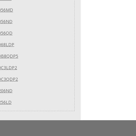
056MD
056ND
056QD
068LDP
0B8QDP5
0C3LDP2
0C3QDP2
206ND
256LD