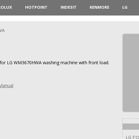
ROLUX
HOTPOINT
INDESIT
KENMORE
LG
WA
ns for LG WM3670HWA washing machine with front load.
Manual
LG F1