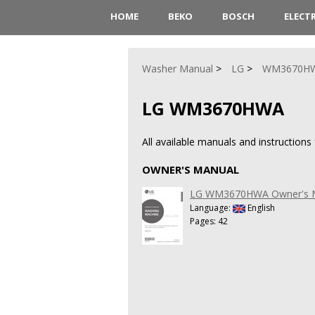
HOME
BEKO
BOSCH
ELECT
Washer Manual
LG
WM3670H
LG WM3670HWA
All available manuals and instructio
OWNER'S MANUAL
LG WM3670HWA Owner's 
Language:
English
Pages: 42