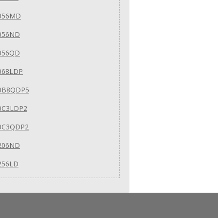
056MD
056ND
056QD
068LDP
0B8QDP5
0C3LDP2
0C3QDP2
206ND
256LD